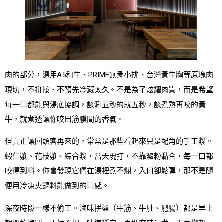
肉的部分，選用A5和牛、PRIME無骨小排、台灣黃牛胸等原塊肉
現切，不拼接、不預先冷藏太久。不是為了炫耀肉質，而是希望
每一口都能與湯底協調，該涮五秒的就五秒，該煮熟再咬的黃
牛，就煮透讓你咬出筋膜間的香氣。
但真正讓回頭客再來的，常常是那些看起來只是配角的手工漿。
蝦仁漿、花枝漿、綜合漿，當天現打，不靠澱粉黏合，每一口都
咬得到料。你會發現它們在湯裡煮不爛，入口卻鬆彈，那不是隨
便用冷凍火鍋料能做到的口感。
深夜時段一樣不偷工。滷味拼盤（牛筋、牛肚、肥腸）都是早上