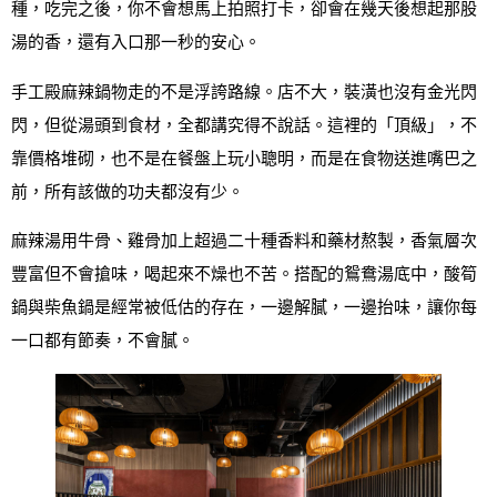
種，吃完之後，你不會想馬上拍照打卡，卻會在幾天後想起那股
湯的香，還有入口那一秒的安心。
手工殿麻辣鍋物走的不是浮誇路線。店不大，裝潢也沒有金光閃
閃，但從湯頭到食材，全都講究得不說話。這裡的「頂級」，不
靠價格堆砌，也不是在餐盤上玩小聰明，而是在食物送進嘴巴之
前，所有該做的功夫都沒有少。
麻辣湯用牛骨、雞骨加上超過二十種香料和藥材熬製，香氣層次
豐富但不會搶味，喝起來不燥也不苦。搭配的鴛鴦湯底中，酸筍
鍋與柴魚鍋是經常被低估的存在，一邊解膩，一邊抬味，讓你每
一口都有節奏，不會膩。