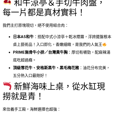
和牛涼亭＆手切牛肉盤，
每一片都是真材實料！
我們主打原塊現切，絕不使用組合肉：
日本A5和牛
：搭配中式小涼亭＋乾冰煙霧，浮誇擺盤根本
桌上藝術品！入口即化，香嫩細緻，是我們的人氣王
PRIME無骨牛小排／台灣黃牛胸
：厚切有嚼勁，配麻辣湯
底吃超過癮。
頂級雪花牛、安格斯黑牛、黑毛梅花豬
：油花分布完美，
五分熟入口最剛好！
新鮮海味上桌，從水缸現
撈就是青！
來信義手工殿，海鮮選擇也超強：