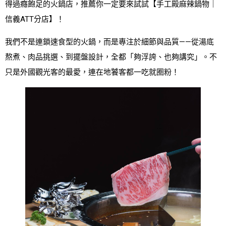
得過癮飽足的火鍋店，推薦你一定要來試試【手工殿麻辣鍋物｜
信義ATT分店】！
我們不是連鎖速食型的火鍋，而是專注於細節與品質——從湯底
熬煮、肉品挑選、到擺盤設計，全都「夠浮誇、也夠講究」。不
只是外國觀光客的最愛，連在地饕客都一吃就圈粉！