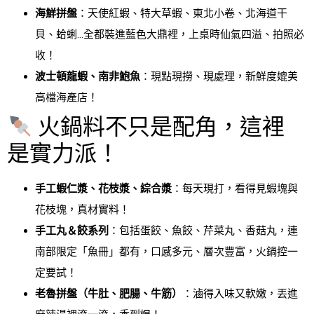
海鮮拼盤
：天使紅蝦、特大草蝦、東北小卷、北海道干
貝、蛤蜊…全都裝進藍色大鼎裡，上桌時仙氣四溢、拍照必
收！
波士頓龍蝦、南非鮑魚
：現點現撈、現處理，新鮮度媲美
高檔海產店！
火鍋料不只是配角，這裡
是實力派！
手工蝦仁漿、花枝漿、綜合漿
：每天現打，看得見蝦塊與
花枝塊，真材實料！
手工丸＆餃系列
：包括蛋餃、魚餃、芹菜丸、香菇丸，連
南部限定「魚冊」都有，口感多元、層次豐富，火鍋控一
定要試！
老魯拼盤（牛肚、肥腸、牛筋）
：滷得入味又軟嫩，丟進