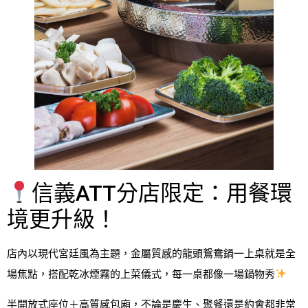
信義ATT分店限定：用餐環
境更升級！
店內以現代宮廷風為主題，金屬質感的龍頭鴛鴦鍋一上桌就是全
場焦點，搭配乾冰煙霧的上菜儀式，每一桌都像一場鍋物秀
半開放式座位＋高質感包廂，不論是慶生、聚餐還是約會都非常