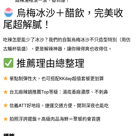
麻辣湯裡滾一滾，香到爆！
烏梅冰沙＋醋飲，完美收
尾超解膩！
吃辣怎麼能少了冰沙？我們的自製烏梅冰沙不只造型特別（用仿
古觴杯裝盛），更是解辣神器，讓你辣得爽也收得住。
推薦理由總整理
單點制彈性大，也可搭配KKday超值套餐更划算
台北麻辣鍋推薦Top等級：湯底香麻濃厚、不刺鼻
信義ATT好地段，捷運交通方便、開到深夜也能吃
拍照浮誇擺盤＋高級肉品海鮮＝聚餐約會首選