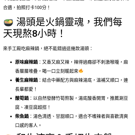
合適，拍照打卡100分！
湯頭是火鍋靈魂，我們每
天現熬8小時！
來手工殿吃麻辣鍋，絕不能錯過這幾款湯頭：
原味麻辣鍋
：又香又麻又辣，辣得過癮卻不刺激喉嚨，麻
香層層堆疊，喝一口立刻暖起來
養生麻辣鍋
：結合中藥配方與麻辣湯底，溫補又順口，連
長輩都愛！
酸筍鍋
：以自然發酵竹筍熬製，湯底酸香開胃，推薦涮豆
腐、凍豆腐超搭！
柴魚鍋
：湯色清透、甘甜順口，適合不嗜辣者與喜歡清爽
口感的客人。